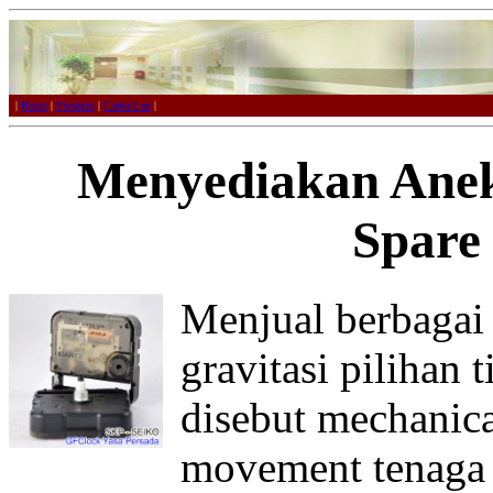
|
Home
|
Products
|
Contact us
|
Menyediakan Ane
Spare
Menjual berbagai
gravitasi pilihan 
disebut mechanic
movement tenaga 