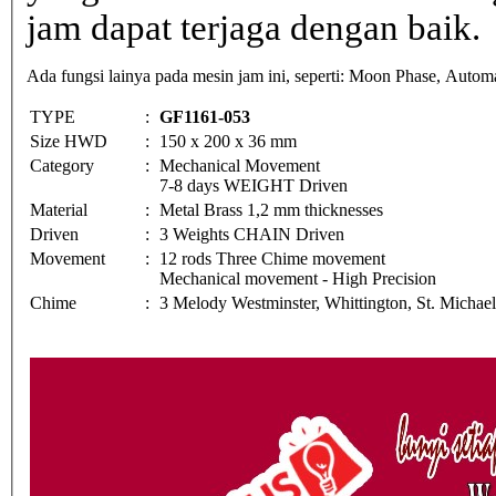
jam dapat terjaga dengan baik.
Ada fungsi lainya pada mesin jam ini, seperti: Moon Phase, Automa
TYPE
:
GF1161-053
Size HWD
:
150 x 200 x 36 mm
Category
:
Mechanical Movement
7-8 days WEIGHT Driven
Material
:
Metal Brass 1,2 mm thicknesses
Driven
:
3 Weights CHAIN Driven
Movement
:
12 rods Three Chime movement
Mechanical movement - High Precision
Chime
:
3 Melody Westminster, Whittington, St. Michae