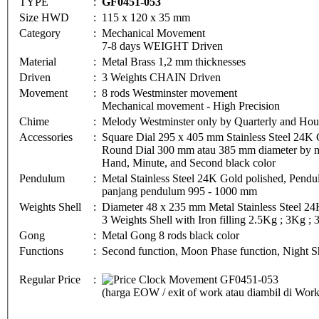
TYPE
:
GF0451-053
Size HWD
:
115 x 120 x 35 mm
Category
:
Mechanical Movement
7-8 days WEIGHT Driven
Material
:
Metal Brass 1,2 mm thicknesses
Driven
:
3 Weights CHAIN Driven
Movement
:
8 rods Westminster movement
Mechanical movement - High Precision
Chime
:
Melody Westminster only by Quarterly and Hou
Accessories
:
Square Dial 295 x 405 mm Stainless Steel 24K 
Round Dial 300 mm atau 385 mm diameter by met
Hand, Minute, and Second black color
Pendulum
:
Metal Stainless Steel 24K Gold polished, Pe
panjang pendulum 995 - 1000 mm
Weights Shell
:
Diameter 48 x 235 mm Metal Stainless Steel 24
3 Weights Shell with Iron filling 2.5Kg ; 3Kg ;
Gong
:
Metal Gong 8 rods black color
Functions
:
Second function, Moon Phase function, Night Sh
Regular Price
:
(harga EOW / exit of work atau diambil di Wo