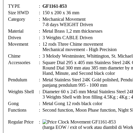
TYPE
:
GF1161-853
Size HWD
:
150 x 200 x 36 mm
Category
:
Mechanical Movement
7-8 days WEIGHT Driven
Material
:
Metal Brass 1,2 mm thicknesses
Driven
:
3 Weights CABLE Driven
Movement
:
12 rods Three Chime movement
Mechanical movement - High Precision
Chime
:
3 Melody Westminster, Whittington, St. Michae
Accessories
:
Square Dial 295 x 405 mm Stainless Steel 24K 
Round Dial 300 mm atau 385 mm diameter by met
Hand, Minute, and Second black color
Pendulum
:
Metal Stainless Steel 24K Gold polished, Pe
panjang pendulum 995 - 1000 mm
Weights Shell
:
Diameter 60 x 245 mm Metal Stainless Steel 24
3 Weights Shell with Iron filling 4.5Kg ; 4Kg ;
Gong
:
Metal Gong 12 rods black color
Functions
:
Second function, Moon Phase function, Night Sh
Regular Price
:
(harga EOW / exit of work atau diambil di Wo