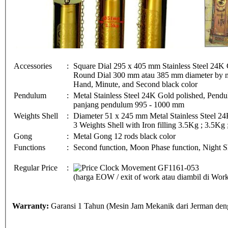
Accessories
:
Square Dial 295 x 405 mm Stainless Steel 24K 
Round Dial 300 mm atau 385 mm diameter by me
Hand, Minute, and Second black color
Pendulum
:
Metal Stainless Steel 24K Gold polished, Pe
panjang pendulum 995 - 1000 mm
Weights Shell
:
Diameter 51 x 245 mm Metal Stainless Steel 24
3 Weights Shell with Iron filling 3.5Kg ; 3.5Kg
Gong
:
Metal Gong 12 rods black color
Functions
:
Second function, Moon Phase function, Night Sh
Regular Price
:
(harga EOW / exit of work atau diambil di Wo
Warranty:
Garansi 1 Tahun (Mesin Jam Mekanik dari Jerman deng