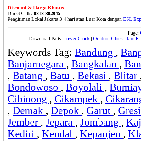
Discount & Harga Khusus
Direct Calls:
0818-802045
Pengiriman Lokal Jakarta 3-4 hari atau Luar Kota dengan
ESL Expr
Page:
Download Parts:
Tower Clock
|
Outdoor Clock
|
Jam Ki
Keywords Tag:
Bandung
,
Bang
Banjarnegara
,
Bangkalan
,
Ban
,
Batang
,
Batu
,
Bekasi
,
Blitar
Bondowoso
,
Boyolali
,
Bumia
Cibinong
,
Cikampek
,
Cikara
,
Demak
,
Depok
,
Garut
,
Gres
Jember
,
Jepara
,
Jombang
,
Ka
Kediri
,
Kendal
,
Kepanjen
,
Kl