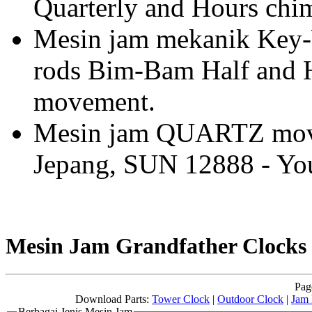
Quarterly and Hours chim
Mesin jam mekanik Key-
rods Bim-Bam Half and H
movement.
Mesin jam QUARTZ mov
Jepang, SUN 12888 - Yo
Mesin Jam Grandfather Clocks
Pag
Download Parts:
Tower Clock
|
Outdoor Clock
|
Jam 
Berbagai Jenis Mesin Jam